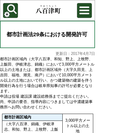
各種機能
背景色を変更する
都市計画法29条における開発許可
更新日：2017年4月7日
都市計画区域内（大字八百津、和知、野上、上牧野、
上飯田、伊岐津志、錦織）において3,000平方メートル
以上の土地または、都市計画区域外（大字久田見、上
吉田、福地、潮見、南戸）において10,000平方メート
ル以上の土地において行い、かつ建築物の建築を伴う
開発行為を行う場合は岐阜県知事の許可が必要となり
ます。
申請は役場 建設課 建設総務係までご提出ください。
尚、申請の要否、指導内容につきましては中濃建築事
務所へお問い合わせください。
都市計画区域内
3,000平方メー
（大字八百津、錦織、伊岐津
トル以上の土
志、和知、野上、上牧野、上飯
地