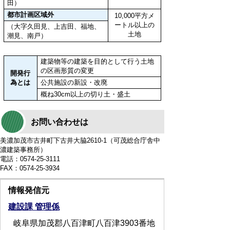
田）
都市計画区域外
10,000平方メ
ートル以上の
（大字久田見、上吉田、福地、
土地
潮見、南戸）
建築物等の建築を目的として行う土地
の区画形質の変更
開発行
為とは
公共施設の新設・改廃
概ね30cm以上の切り土・盛土
お問い合わせは
美濃加茂市古井町下古井大脇2610-1（可茂総合庁舎中
濃建築事務所）
電話：0574-25-3111
FAX：0574-25-3934
情報発信元
建設課 管理係
岐阜県加茂郡八百津町八百津3903番地