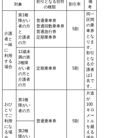
割引となる切符
備
対象
割引率
の種類
考
同一
第1種
区間
障がい
普通乗車券
の乗
者の方
普通回数乗車券
5割
車券
と
普通急行券
介護
とな
介護者
定期乗車券
者と
りま
の方
一緒
す。
に
12歳未
割引
利用
満の第
とな
する
2種障
る介
場合
がい者
定期乗車券
5割
護者
の方と
は1
介護者
名で
の方
す。
片道
が
第1種
おひ
100
障がい
とり
キロ
者の方
でご
メー
利用
普通乗車券
5割
トル
にな
を越
第2種
る場
える
障がい
合
場合