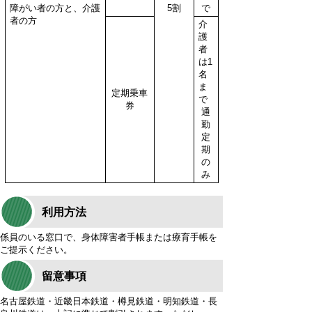
障がい者の方と、介護
5割
で
者の方
介
護
者
は1
名
ま
定期乗車
で
券
通
勤
定
期
の
み
利用方法
係員のいる窓口で、身体障害者手帳または療育手帳を
ご提示ください。
留意事項
名古屋鉄道・近畿日本鉄道・樽見鉄道・明知鉄道・長