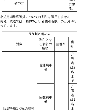
者の方
に限
る。
小児定期旅客運賃については割引を適用しません。
長良川鉄道では、精神障がい者割引も以下のとおり行
っています。
長良川鉄道のみ
割引とな
備
対象
る切符の
割引率
考
種類
介
護
者
普通乗車
は2
券
名
ま
で
介
護
者
回数乗車
は1
券
名
障害等級1~3級の精神
ま