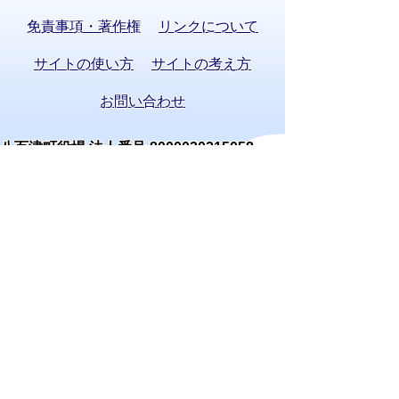
免責事項・著作権
リンクについて
サイトの使い方
サイトの考え方
お問い合わせ
八百津町役場 法人番号 8000020215058
〒505-0392 岐阜県加茂郡八百津町八百津
3903番地2
TEL:
0574-43-2111
(代表) FAX:0574-43-
0969
通訳オペレーターを通じて手話で電話が
できます。
(利用方法)
手話で電話をする
庁舎案内
開庁時間
窓口案内