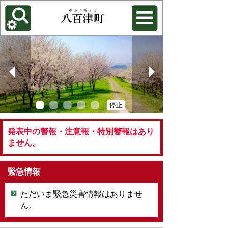
各種機能
背景色を変更する
停止
開始
発表中の警報・注意報・特別警報はあり
ません。
緊急情報
ただいま緊急災害情報はありませ
ん。