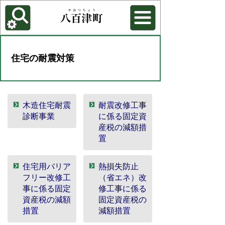
各種機能
背景色を変更する
住宅の耐震対策
木造住宅耐震
耐震改修工事
診断事業
に係る固定資
産税の減額措
置
住宅用バリア
熱損失防止
フリー改修工
（省エネ）改
事に係る固定
修工事に係る
資産税の減額
固定資産税の
措置
減額措置