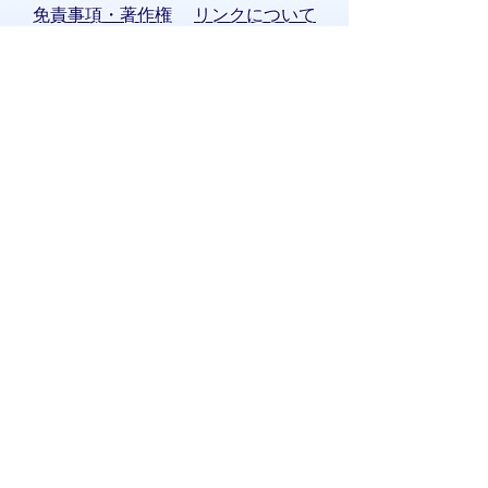
免責事項・著作権
リンクについて
サイトの使い方
サイトの考え方
お問い合わせ
八百津町役場 法人番号 8000020215058
〒505-0392 岐阜県加茂郡八百津町八百津
3903番地2
TEL:
0574-43-2111
(代表) FAX:0574-43-
0969
通訳オペレーターを通じて手話で電話が
できます。
(利用方法)
手話で電話をする
庁舎案内
開庁時間
窓口案内
開庁時間:月曜日～金曜日 午前8時30分から