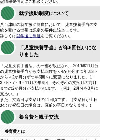
記情報発信元にご相談ください。
就学援助制度について
八百津町の就学援助制度において、児童扶養手当の支
給を受ける世帯は認定の要件に該当します。
詳しくは
就学援助制度
をご覧ください。
「児童扶養手当」が年6回払いにな
りました
「児童扶養手当法」の一部が改正され、2019年11月分
の児童扶養手当から支払回数を＜4か月分ずつ年3回＞
から＜2か月分ずつ年6回＞に変更になりました。1・
3・5・7・9・11月の年6回、それぞれの支払月の前月
までの2か月分が支払われます。（例1、2月分を3月に
支払い。）
また、支給日は支給月の11日頃です。（支給日が土日
および祝祭日の場合は、直前の平日となります。）
養育費と親子交流
養育費とは