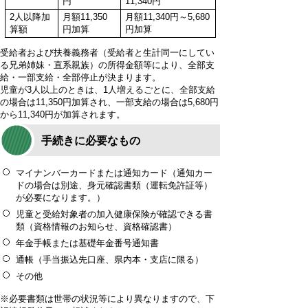
円
11,340円
2人以降加
月額11,350
月額11,340円～5,680
算額
円加算
円加算
受給者および扶養義務者（受給者と生計同一にしてい
る兄弟姉妹・直系親族）の所得金額等により、全部支
給・一部支給・全部停止が決まります。
児童が3人以上のときは、1人増えるごとに、全部支給
の場合は11,350円加算され、一部支給の場合は5,680円
から11,340円が加算されます。
手続きに必要なもの
マイナンバーカードまたは通知カード（通知カー
ドの場合は別途、身元確認書類（運転免許証等）
が必要になります。）
児童と受給対象者の加入健康保険が確認できる書
類（資格情報のお知らせ、資格確認書）
年金手帳または基礎年金番号通知書
通帳（手当振込先口座、県内本・支店に限る）
その他
※必要書類は世帯の状況等により異なりますので、下