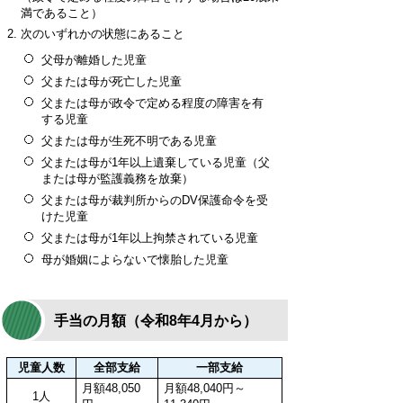
満であること）
次のいずれかの状態にあること
父母が離婚した児童
父または母が死亡した児童
父または母が政令で定める程度の障害を有
する児童
父または母が生死不明である児童
父または母が1年以上遺棄している児童（父
または母が監護義務を放棄）
父または母が裁判所からのDV保護命令を受
けた児童
父または母が1年以上拘禁されている児童
母が婚姻によらないで懐胎した児童
手当の月額
（令和8年4月から）
児童人数
全部支給
一部支給
月額48,050
月額48,040円～
1人