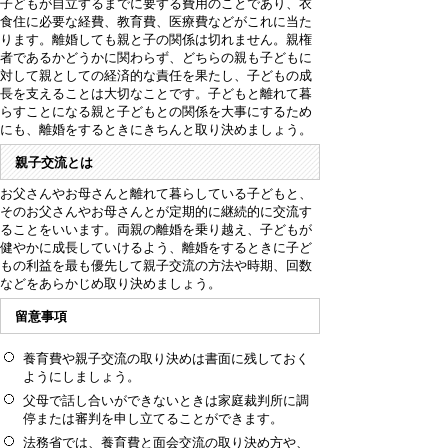
子どもが自立するまでに要する費用のことであり、衣
食住に必要な経費、教育費、医療費などがこれに当た
ります。離婚しても親と子の関係は切れません。親権
者であるかどうかに関わらず、どちらの親も子どもに
対して親としての経済的な責任を果たし、子どもの成
長を支えることは大切なことです。子どもと離れて暮
らすことになる親と子どもとの関係を大事にするため
にも、離婚をするときにきちんと取り決めましょう。
親子交流とは
お父さんやお母さんと離れて暮らしている子どもと、
そのお父さんやお母さんとが定期的に継続的に交流す
ることをいいます。両親の離婚を乗り越え、子どもが
健やかに成長していけるよう、離婚をするときに子ど
もの利益を最も優先して親子交流の方法や時期、回数
などをあらかじめ取り決めましょう。
留意事項
養育費や親子交流の取り決めは書面に残しておく
ようにしましょう。
父母で話し合いができないときは家庭裁判所に調
停または審判を申し立てることができます。
法務省では、養育費と面会交流の取り決め方や、