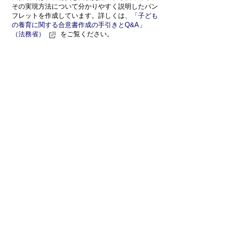
その実現方法について分かりやすく説明したパン
フレットを作成しています。詳しくは、
「子ども
の養育に関する合意書作成の手引きとQ&A」
（法務省）
をご覧ください。
情報発信元
教育課 子ども支援係
岐阜県加茂郡八百津町八百津3827-1
0574-43-0390
お問い合わせフォーム
受付時間：月曜日から金曜日 午前8時
30分から午後5時15分まで(休日・祝
日・年末年始を除く)
プライバシーポリシー