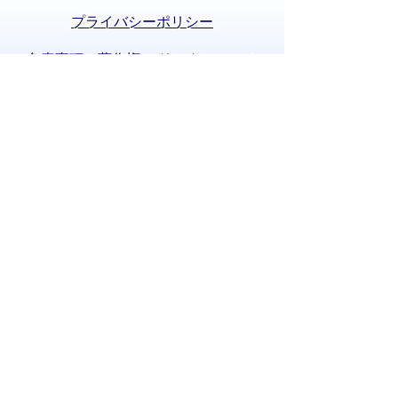
プライバシーポリシー
免責事項・著作権
リンクについて
サイトの使い方
サイトの考え方
お問い合わせ
八百津町役場 法人番号 8000020215058
〒505-0392 岐阜県加茂郡八百津町八百津
3903番地2
TEL:
0574-43-2111
(代表) FAX:0574-43-
0969
通訳オペレーターを通じて手話で電話が
できます。
(利用方法)
手話で電話をする