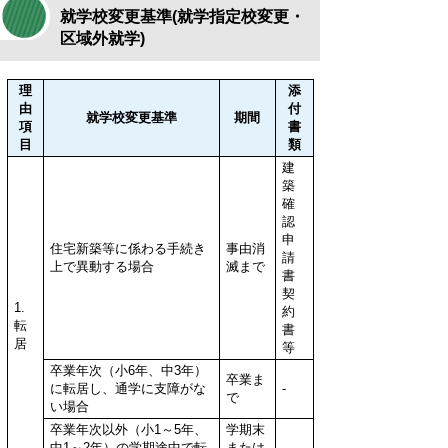
就学校変更基準(就学指定校変更・
区域外就学)
理
添
由
付
就学校変更基準
期間
項
書
目
類
建
築
確
認
申
住宅新築等に係わる手続き
事由消
請
上で異動する場合
滅まで
書
契
1.
約
転
書
居
等
卒業年次（小6年、中3年）
卒業ま
に転居し、通学に支障がな
-
で
い場合
卒業年次以外（小1～5年、
学期末
中1～2年）の学期途中で転
または