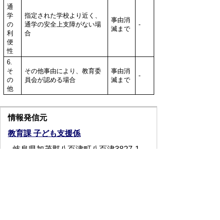
通
学
指定された学校より近く、
事由消
の
通学の安全上支障がない場
-
滅まで
利
合
便
性
6.
そ
その他事由により、教育委
事由消
-
の
員会が認める場合
滅まで
他
情報発信元
教育課 子ども支援係
岐阜県加茂郡八百津町八百津3827-1
0574-43-0390
お問い合わせフォーム
受付時間：月曜日から金曜日 午前8時
30分から午後5時15分まで(休日・祝
日・年末年始を除く)