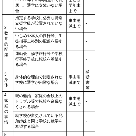
-
居し、通学に支障がない場
学年末
合
まで
指定する学校に必要な特別
事由消
支援学級が設置されていな
-
滅まで
2.
い場合
教
いじめや本人の性行等、生
育
徒指導上格別の配慮を要す
-
的
る場合
配
運動会、修学旅行等の学校
慮
行事終了後に転校を希望す
-
る場合
診
3.
身体的な理由で指定された
事由消
断
身
学校に通学が困難な場合
滅まで
書
体
等
4.
親の離婚、家庭の金銭上の
事由消
家
トラブル等で転校を余儀な
-
滅まで
庭
くされる場合
の
就学校が変更されている兄
事
弟姉妹と同じ学校に就学を
-
情
希望する場合
5.