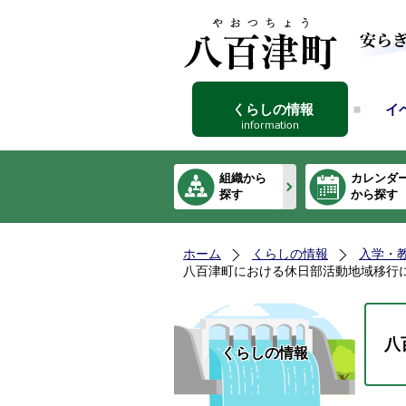
くらしの情報
イ
組織から
カレンダ
探す
から探す
ホーム
くらしの情報
入学・
八百津町における休日部活動地域移行
八
くらしの情報