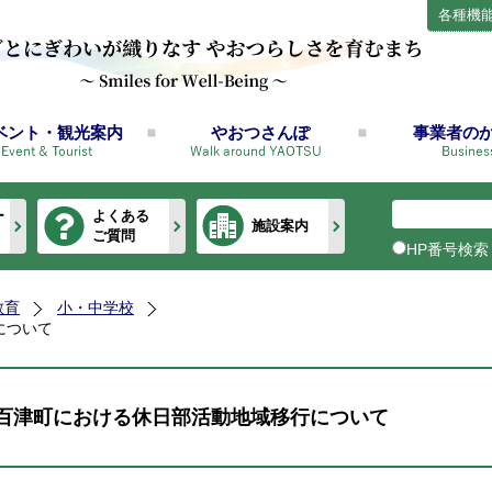
各種機
ベント・観光案内
やおつさんぽ
事業者の
ー
よくある
施設案内
ご質問
HP番号検索
教育
小・中学校
について
百津町における休日部活動地域移行について