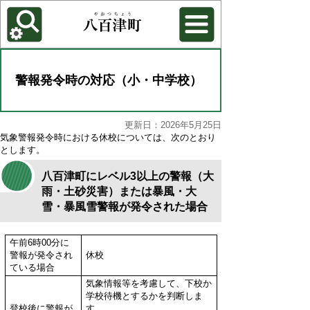
各種機能
背景色を変更する
警報発令時の対応（小・中学校）
更新日：2026年5月25日
気象警報発令時における休校については、次のとおり
とします。
八百津町にレベル3以上の警報（大
雨・土砂災害）または暴風・大
雪・暴風雪警報が発令された場合
午前6時00分に
警報が発令され
休校
ている場合
気象情報等を考慮して、下校か
学校待機とするかを判断しま
登校後に警報が
す。