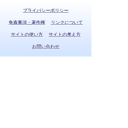
プライバシーポリシー
免責事項・著作権
リンクについて
サイトの使い方
サイトの考え方
お問い合わせ
八百津町役場 法人番号 8000020215058
〒505-0392 岐阜県加茂郡八百津町八百津
3903番地2
TEL:
0574-43-2111
(代表) FAX:0574-43-
0969
通訳オペレーターを通じて手話で電話が
できます。
(利用方法)
手話で電話をする