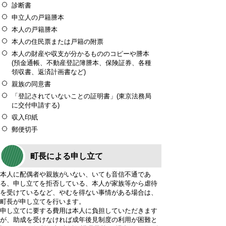
診断書
申立人の戸籍謄本
本人の戸籍謄本
本人の住民票または戸籍の附票
本人の財産や収支が分かるもののコピーや謄本
(預金通帳、不動産登記簿謄本、保険証券、各種
領収書、返済計画書など)
親族の同意書
「登記されていないことの証明書」(東京法務局
に交付申請する)
収入印紙
郵便切手
町長による申し立て
本人に配偶者や親族がいない、いても音信不通であ
る、申し立てを拒否している、本人が家族等から虐待
を受けているなど、やむを得ない事情がある場合は、
町長が申し立てを行います。
申し立てに要する費用は本人に負担していただきます
が、助成を受けなければ成年後見制度の利用が困難と