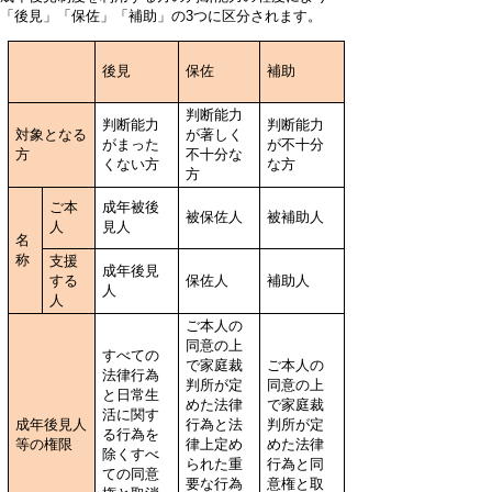
「後見」「保佐」「補助」の3つに区分されます。
後見
保佐
補助
判断能力
判断能力
判断能力
対象となる
が著しく
がまった
が不十分
方
不十分な
くない方
な方
方
ご本
成年被後
被保佐人
被補助人
人
見人
名
称
支援
成年後見
する
保佐人
補助人
人
人
ご本人の
同意の上
すべての
で家庭裁
ご本人の
法律行為
判所が定
同意の上
と日常生
めた法律
で家庭裁
活に関す
成年後見人
行為と法
判所が定
る行為を
等の権限
律上定め
めた法律
除くすべ
られた重
行為と同
ての同意
要な行為
意権と取