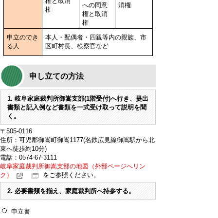
権と取消
への同意
消権
権
権と取消
権
申立のでき
本人・配偶者・四親等内の親族、市
る人
区町村長、検察官など
申し立ての方法
1. 岐阜家庭裁判所御嵩支部(1階受付)へ行き、提出
書類と記入例など書類を一式受け取って説明を聞
く。
〒505-0116
住所：可児郡御嵩町御嵩1177(名鉄広見線御嵩駅から北
東へ徒歩約10分)
電話：0574-67-3111
岐阜家庭裁判所御嵩支部の地図（外部ページへリン
ク）
をご参照ください。
2. 必要書類を揃え、家庭裁判所へ持参する。
申立書