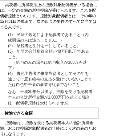
納税者に所得税法上の控除対象配偶者がいる場合に
は、一定の金額の所得控除が受けられます。これを配
偶者控除といいます。控除対象配偶者とは、その年の
12月31日の現況で、次の四つの要件のすべてに当ては
まる人です。
(1) 民法の規定による配偶者であること（内
縁関係の人は該当しません。）
(2) 納税者と生計を一にしていること。
(3) 年間の合計所得金額が48万円以下である
こと。
（給与のみの場合は給与収入が103万円以
下）
(4) 青色申告者の事業専従者としてその年を
通じて一度も給与の支払を受けていないことま
たは白色申告者の事業専従者でないこと。
なお、平成30年分以後は、控除を受ける納税者
本人の合計所得金額が1,000万円を超える場合
は、配偶者控除は受けられません。
控除できる金額
控除額は、控除を受ける納税者本人の合計所得金
額、および控除対象配偶者の年齢により次の表のとお
りになります。