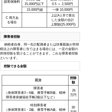
損害保険料
15,000円以下
0.5 ＋ 2,500円
15,000円超
一律 10,000円
上記AとBで算出
C 両方あ
した金額の合計
る場合
上限額(25,000円)
障害者控除
納税者自身、同一生計配偶者または扶養親族が所得
税法上の障害者に当てはまる場合には、一定の金額の
所得控除を受けることができます。これを障害者控除
といいます。
控除できる金額
控除
区分
額
障害者
26
（身体障害者3～6級、療育手帳B級、精神
万円
障害者保健福祉手帳2級以下など）
特別障害者
30
（身体障害者1・2級、療育手帳A級、精神
万円