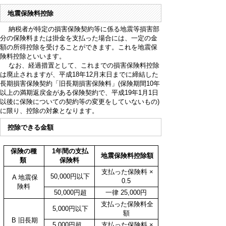
地震保険料控除
納税者が特定の損害保険契約等に係る地震等損害部
分の保険料または掛金を支払った場合には、一定の金
額の所得控除を受けることができます。これを地震保
険料控除といいます。
なお、経過措置として、これまでの損害保険料控除
は廃止されますが、平成18年12月末日までに締結した
長期損害保険契約「旧長期損害保険料」(保険期間10年
以上の満期返戻金がある保険契約で、平成19年1月1日
以後に保険についての契約等の変更をしていないもの)
に限り、控除の対象となります。
控除できる金額
保険の種
1年間の支払
地震保険料控除額
類
保険料
支払った保険料 ×
50,000円以下
A 地震保
0.5
険料
50,000円超
一律 25,000円
支払った保険料全
5,000円以下
額
B 旧長期
5,000円超
支払った保険料 ×