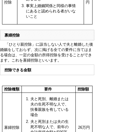
控除
円
事実上婚姻関係と同様の事情
にあると認められる者がいな
いこと
寡婦控除
「ひとり親控除」に該当しない人で夫と離婚した後
婚姻をしておらず、次に掲げる全ての要件に当てはま
る場合は、一定の金額の所得控除を受けることができ
ます。これを寡婦控除といいます。
控除できる金額
控除種類
要件
控除額
夫と死別、離婚または
夫の生死不明な人で、
扶養親族を有している
場合
夫と死別または夫の生
死不明な人で、前年の
寡婦控除
26万円