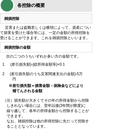
各控除の概要
雑損控除
災害または盗難若しくは横領によって、資産につい
て損害を受けた場合等には、一定の金額の所得控除を
受けることができます。これを雑損控除といいます。
雑損控除の金額
次の二つのうちいずれか多い方の金額です。
(差引損失額)-(総所得金額等)×0.1
(差引損失額のうち災害関連支出の金額)-5万
円
※差引損失額＝損害金額－保険金などにより
補てんされる金額
（注）
損失額が大きくてその年の所得金額から控除
しきれない場合には、翌年以後(3年間が限度)に
繰り越して、各年の所得金額から控除することが
できます。
なお、雑損控除は他の所得控除に先だって控除す
ることとなっています。