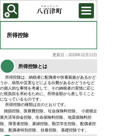
各種機能
背景色を変更する
所得控除
更新日：2018年12月11日
所得控除とは
所得控除は、納税者に配偶者や扶養親族があるかど
うか、病気や災害などによる出費があるかどうかなど
の個人的な事情を考慮して、その納税者の実情に応じ
た税負担を求めるために、所得金額から差し引くこと
になっているものです。
所得控除の種類は次のとおりです。
、
、
雑損控除、医療費控除
社会保険料控除
小規模企
、
業共済等掛金控除、生命保険料控除
地震保険料控
、
、
除
障害者控除、寡婦控除、勤労学生控除
配偶者控
、
、
、
除
配偶者特別控除
扶養控除
基礎控除です。