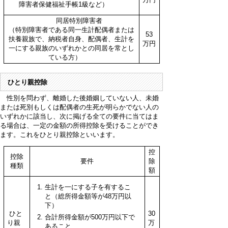
障害者保健福祉手帳1級など）
同居特別障害者
（特別障害者である同一生計配偶者または
53
扶養親族で、納税者自身、配偶者、生計を
万円
一にする親族のいずれかとの同居を常とし
ている方）
ひとり親控除
性別を問わず、離婚した後婚姻していない人、未婚
または死別もしくは配偶者の生死が明らかでない人の
いずれかに該当し、次に掲げる全ての要件に当てはま
る場合は、一定の金額の所得控除を受けることができ
ます。これをひとり親控除といいます。
控
控除
要件
除
種類
額
生計を一にする子を有するこ
と（総所得金額等が48万円以
下）
ひと
30
合計所得金額が500万円以下で
り親
万
あること