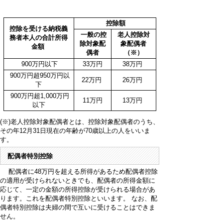
控除額
控除を受ける納税義
一般の控
老人控除対
務者本人の合計所得
除対象配
象配偶者
金額
偶者
（※）
900万円以下
33万円
38万円
900万円超950万円以
22万円
26万円
下
900万円超1,000万円
11万円
13万円
以下
(※)老人控除対象配偶者とは、控除対象配偶者のうち、
その年12月31日現在の年齢が70歳以上の人をいいま
す。
配偶者特別控除
配偶者に48万円を超える所得があるため配偶者控除
の適用が受けられないときでも、配偶者の所得金額に
応じて、一定の金額の所得控除が受けられる場合があ
ります。これを配偶者特別控除といいます。 なお、配
偶者特別控除は夫婦の間で互いに受けることはできま
せん。