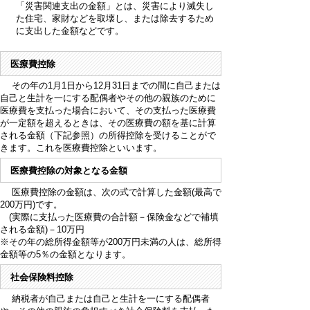
「災害関連支出の金額」とは、災害により滅失し
た住宅、家財などを取壊し、または除去するため
に支出した金額などです。
医療費控除
その年の1月1日から12月31日までの間に自己または
自己と生計を一にする配偶者やその他の親族のために
医療費を支払った場合において、その支払った医療費
が一定額を超えるときは、その医療費の額を基に計算
される金額（下記参照）の所得控除を受けることがで
きます。これを医療費控除といいます。
医療費控除の対象となる金額
医療費控除の金額は、次の式で計算した金額(最高で
200万円)です。
(実際に支払った医療費の合計額－保険金などで補填
される金額)－10万円
※その年の総所得金額等が200万円未満の人は、総所得
金額等の5％の金額となります。
社会保険料控除
納税者が自己または自己と生計を一にする配偶者