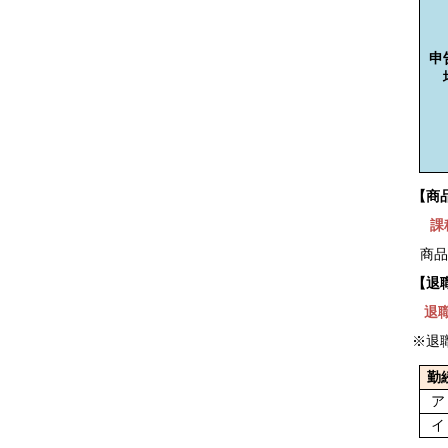
申
【商
課
商品
【退
退
※退
勤
ア
イ