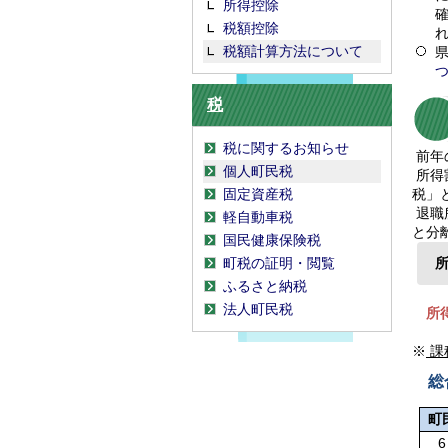
所得控除
税額控除
税額計算方法について
税
税に関するお知らせ
前年
個人町民税
所得
固定資産税
税」
退職
軽自動車税
と分
国民健康保険税
町税の証明・閲覧
ふるさと納税
法人町民税
所
※
課
総合
町