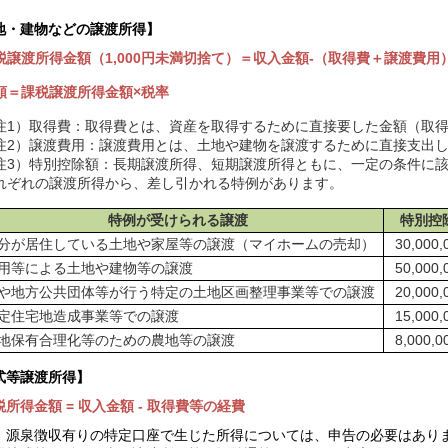
地・建物などの譲渡所得】
税譲渡所得金額（1,000円未満切捨て）
＝
収入金額-（取得費＋譲渡費用
額
＝
課税譲渡所得金額×税率
注1）取得費：取得費とは、資産を取得するために直接要した金額（取
注2）譲渡費用：譲渡費用とは、土地や建物を譲渡するために直接支出
注3）特別控除額：長期譲渡所得、短期譲渡所得ともに、一定の条件に
れぞれの譲渡所得から、差し引かれる特例があります。
特例が受けられる譲渡
特別控
分が居住している土地や家屋等の譲渡（マイホームの売却）
30,000
用等による土地や建物等の譲渡
50,000
や地方公共団体等が行う特定の土地区画整理事業等での譲渡
20,000
定住宅地造成事業等での譲渡
15,000
地保有合理化等のための農地等の譲渡
8,000,
式等譲渡所得】
税所得金額 = 収入金額 - 取得費等の経費
）源泉徴収有りの特定口座で生じた所得については、申告の必要はあり