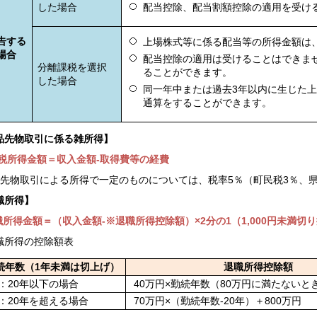
した場合
配当控除、配当割額控除の適用を受け
告する
上場株式等に係る配当等の所得金額は
場合
配当控除の適用は受けることはできま
分離課税を選択
ることができます。
した場合
同一年中または過去3年以内に生じた
通算をすることができます。
品先物取引に係る雑所得】
税所得金額＝収入金額-取得費等の経費
先物取引による所得で一定のものについては、税率5％（町民税3％、県
職所得】
職所得金額＝（収入金額-※退職所得控除額）×2分の1（1,000円未満切
職所得の控除額表
続年数（1年未満は切上げ）
退職所得控除額
：20年以下の場合
40万円×勤続年数（80万円に満たないと
：20年を超える場合
70万円×（勤続年数-20年）＋800万円