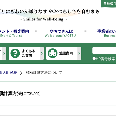
各種機
ベント・観光案内
やおつさんぽ
事業者の
ー
よくある
施設案内
ご質問
HP番号検索
個人町民税
税額計算方法について
額計算方法について