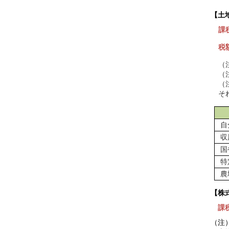
【土
課
税
（
（
（
そ
自
収
国
特
農
【株
課
（注