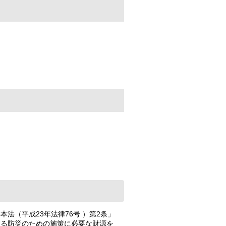
法（平成23年法律76号 ）第2条」
する防災のための施策に必要な財源を