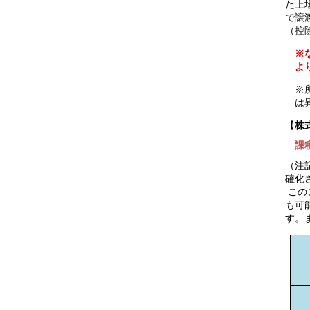
た上
で譲
（控
※
よ
※
は
【
株
課税
（注
確化
この
も可
す。