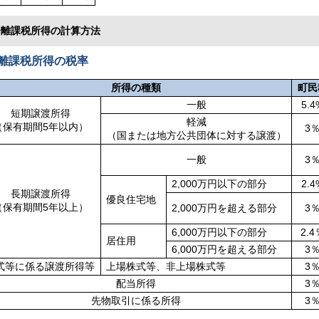
分離課税所得の計算方法
課税所得の税率
所得の種類
町民
一般
5.4
短期譲渡所得
軽減
（保有期間5年以内）
3
（国または地方公共団体に対する譲渡）
一般
3
2,000万円以下の部分
2.4
長期譲渡所得
優良住宅地
（保有期間5年以上）
2,000万円を超える部分
3
6,000万円以下の部分
2.4
居住用
6,000万円を超える部分
3
式等に係る譲渡所得等
上場株式等、非上場株式等
3
配当所得
3
先物取引に係る所得
3