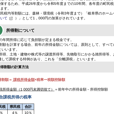
確保するため、平成26年度から令和5年度までの10年間、各年度の町民税
れます。
県民税均等割額には、森林・環境税（令和3年度まで）「岐阜県のホーム
ついて
）」として1，000円の加算がされています。
所得割について
の年間所得に応じて負担額が定まる税金です。
割額を計算する場合、前年の所得金額については、原則として、すべて
といいます。
所得、土地・建物や株式等の譲渡所得等、先物取引にかかる雑所得等、
離して課税する特例があり、これを「分離課税」といいます。
所得割額の計算方法
得割額＝
課税所得金額
×税率ー税額控除額
税所得金額（1,000円未満切捨て）
＝前年中の所得金額－所得控除額
課税所得の税率
民税
県民税
合計
6％
4％
10％