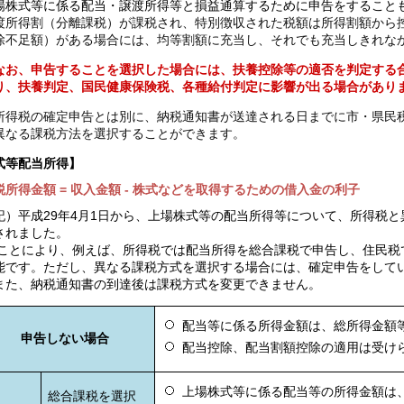
場株式等に係る配当・譲渡所得等と損益通算するために申告をすること
渡所得割（分離課税）が課税され、特別徴収された税額は所得割額から
除不足額）がある場合には、均等割額に充当し、それでも充当しきれな
なお、申告することを選択した場合には、扶養控除等の適否を判定する
り、扶養判定、国民健康保険税、各種給付判定に影響が出る場合があり
所得税の確定申告とは別に、納税通知書が送達される日までに市・県民
異なる課税方法を選択することができます。
式等配当所得】
所得金額 = 収入金額 - 株式などを取得するための借入金の利子
記）平成29年4月1日から、上場株式等の配当所得等について、所得税
されました。
ことにより、例えば、所得税では配当所得を総合課税で申告し、住民税
能です。ただし、異なる課税方式を選択する場合には、確定申告をして
また、納税通知書の到達後は課税方式を変更できません。
配当等に係る所得金額は、総所得金額
申告しない場合
配当控除、配当割額控除の適用は受け
上場株式等に係る配当等の所得金額は
総合課税を選択