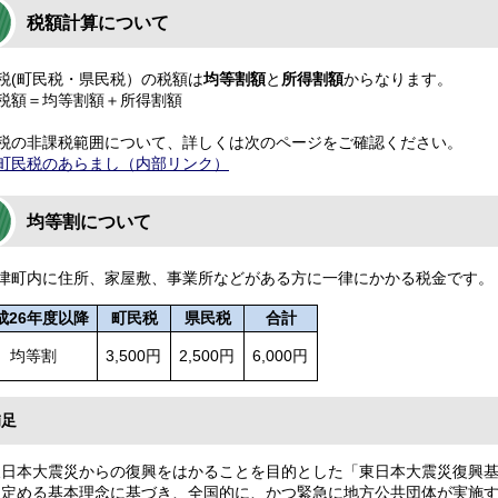
税額計算について
税(町民税・県民税）の税額は
均等割額
と
所得割額
からなります。
税額＝均等割額＋所得割額
税の非課税範囲について、詳しくは次のページをご確認ください。
町民税のあらまし（内部リンク）
均等割について
津町内に住所、家屋敷、事業所などがある方に一律にかかる税金です。
成26年度以降
町民税
県民税
合計
均等割
3,500円
2,500円
6,000円
補足
東日本大震災からの復興をはかることを目的とした「東日本大震災復興基本
に定める基本理念に基づき、全国的に、かつ緊急に地方公共団体が実施