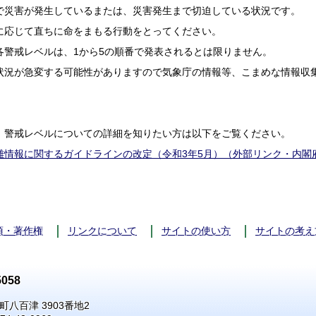
で災害が発生しているまたは、災害発生まで切迫している状況です。
に応じて直ちに命をまもる行動をとってください。
各警戒レベルは、1から5の順番で発表されるとは限りません。
が急変する可能性がありますので気象庁の情報等、こまめな情報収集
、警戒レベルについての詳細を知りたい方は以下をご覧ください。
難情報に関するガイドラインの改定（令和3年5月）（外部リンク・内閣
項・著作権
リンクについて
サイトの使い方
サイトの考え
058
町八百津 3903番地2