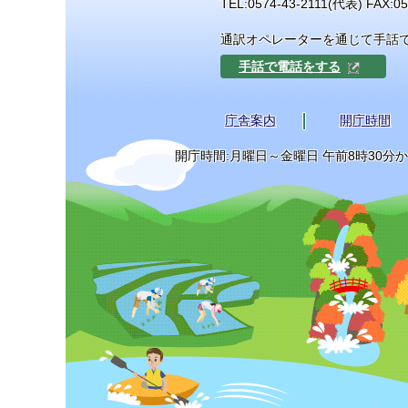
TEL:
0574-43-2111
(代表) FAX:05
通訳オペレーターを通じて手話
手話で電話をする
庁舎案内
開庁時間
開庁時間:月曜日～金曜日 午前8時30分