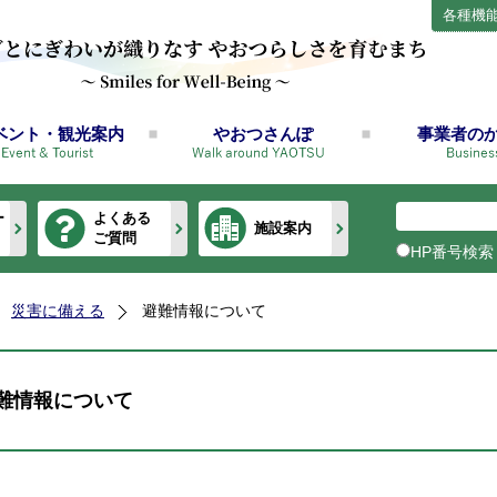
各種機
ベント・観光案内
やおつさんぽ
事業者の
ー
よくある
施設案内
ご質問
HP番号検索
災害に備える
避難情報について
難情報について