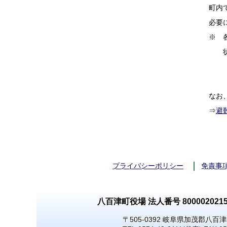
町内
必要
※ 
状況
なお
⇒
避
プライバシーポリシー
免責事
八百津町役場 法人番号 8000020215
〒505-0392 岐阜県加茂郡八百津