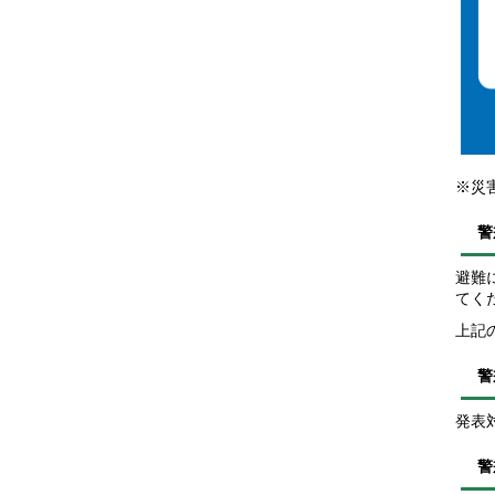
※災
警
避難
てく
上記
警
発表
警