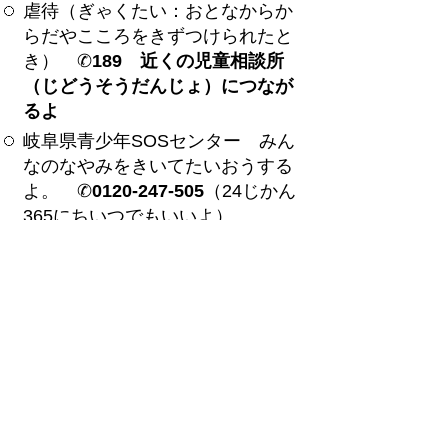
虐待（ぎゃくたい：おとなからか
らだやこころをきずつけられたと
き） ✆
189 近くの児童相談所
（じどうそうだんじょ）につなが
るよ
岐阜県青少年SOSセンター みん
なのなやみをきいてたいおうする
よ。 ✆
0120-247-505
（24じかん
365にちいつでもいいよ）
24時間子どもSOSダイヤル（文部
科学省） 24じかん365にち、いつ
でもでんわそうだんできるよ。た
だしけいたいでんわからはつなが
りません。✆
0120-0-78310
子ども人権110番(法務省）
友達
（ともだち）から「いじめ」にあ
って学校（がっこう）にいきたく