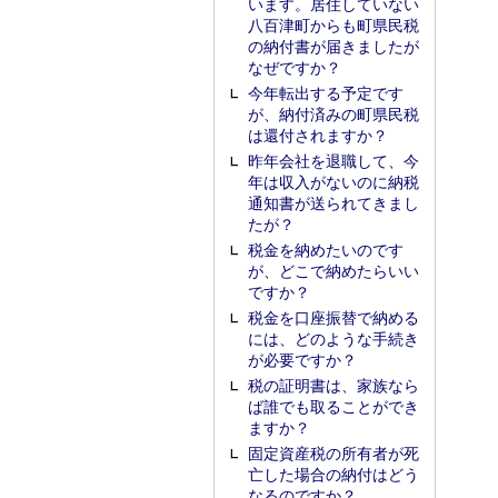
います。居住していない
八百津町からも町県民税
の納付書が届きましたが
なぜですか？
今年転出する予定です
が、納付済みの町県民税
は還付されますか？
昨年会社を退職して、今
年は収入がないのに納税
通知書が送られてきまし
たが？
税金を納めたいのです
が、どこで納めたらいい
ですか？
税金を口座振替で納める
には、どのような手続き
が必要ですか？
税の証明書は、家族なら
ば誰でも取ることができ
ますか？
固定資産税の所有者が死
亡した場合の納付はどう
なるのですか？