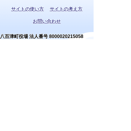
サイトの使い方
サイトの考え方
お問い合わせ
八百津町役場 法人番号 8000020215058
〒505-0392 岐阜県加茂郡八百津町八百津
3903番地2
TEL:
0574-43-2111
(代表) FAX:0574-43-
0969
通訳オペレーターを通じて手話で電話が
できます。
(利用方法)
手話で電話をする
庁舎案内
開庁時間
窓口案内
開庁時間:月曜日～金曜日 午前8時30分から
午後5時15分まで(休日・祝日・年末年始を除