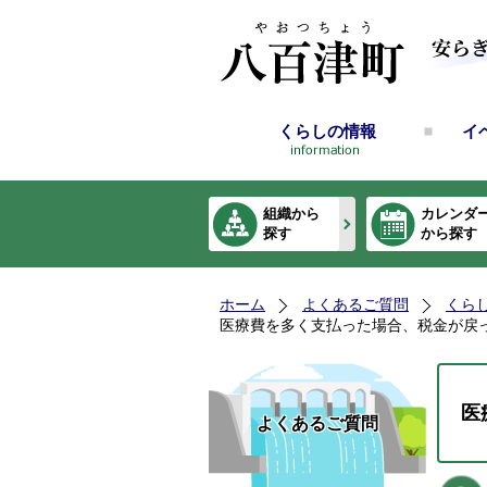
くらしの情報
イ
組織から
カレンダ
探す
から探す
ホーム
よくあるご質問
くら
医療費を多く支払った場合、税金が戻
医
よくあるご質問