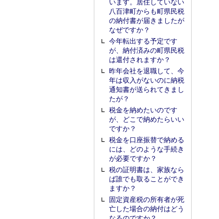
います。居住していない
八百津町からも町県民税
の納付書が届きましたが
なぜですか？
今年転出する予定です
が、納付済みの町県民税
は還付されますか？
昨年会社を退職して、今
年は収入がないのに納税
通知書が送られてきまし
たが？
税金を納めたいのです
が、どこで納めたらいい
ですか？
税金を口座振替で納める
には、どのような手続き
が必要ですか？
税の証明書は、家族なら
ば誰でも取ることができ
ますか？
固定資産税の所有者が死
亡した場合の納付はどう
なるのですか？