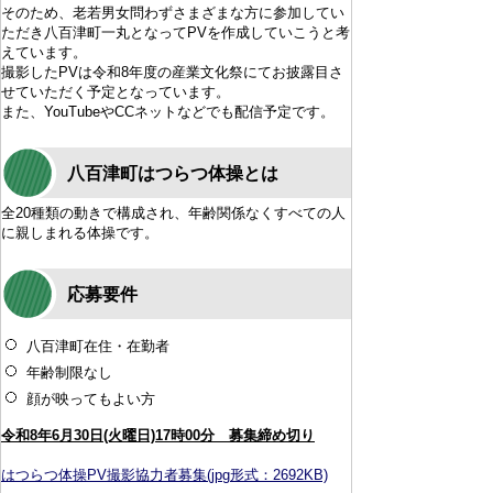
そのため、老若男女問わずさまざまな方に参加してい
ただき八百津町一丸となってPVを作成していこうと考
えています。
撮影したPVは令和8年度の産業文化祭にてお披露目さ
せていただく予定となっています。
また、YouTubeやCCネットなどでも配信予定です。
八百津町はつらつ体操とは
全20種類の動きで構成され、年齢関係なくすべての人
に親しまれる体操です。
応募要件
八百津町在住・在勤者
年齢制限なし
顔が映ってもよい方
令和8年6月30日(火曜日)17時00分 募集締め切り
はつらつ体操PV撮影協力者募集(jpg形式：2692KB)