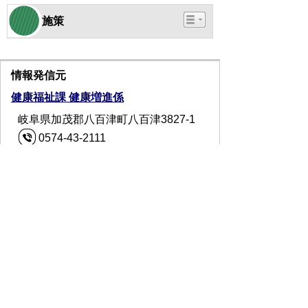
施策
情報発信元
健康福祉課 健康増進係
岐阜県加茂郡八百津町八百津3827-1
0574-43-2111
お問い合わせフォーム
受付時間：月曜日から金曜日 午前8時
30分から午後5時15分まで(休日・祝
日・年末年始を除く)
プライバシーポリシー