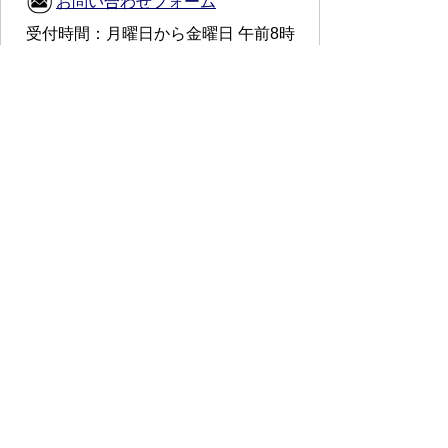
お問い合わせフォーム
受付時間：月曜日から金曜日 午前8時
30分から午後5時15分まで(休日・祝
日・年末年始を除く)
スマートフォンでご利用されている場合、
Microsoft Office用ファイルを閲覧できるアプ
リケーションが端末にインストールされていな
いことがございます。その場合、Microsoft
Officeまたは無償のMicrosoft社製ビューアーア
プリケーションの入っているPC端末などをご
利用し閲覧をお願い致します。
プライバシーポリシー
免責事項・著作権
リンクについて
サイトの使い方
サイトの考え方