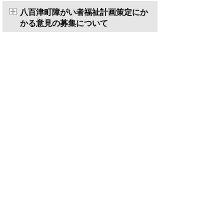
八百津町障がい者福祉計画策定にか
かる意見の募集について
第5次八百津町行財政改革大綱の制定
にかかる意見の募集について
老人福祉計画および介護保険事業計
画策定にかかる意見の募集について
八百津町一般廃棄物処理基本計画に
かかる意見の募集について
八百津町ペット霊園の設置の許可等
に関する条例等の制定について
第3期八百津町地域福祉（活動）計画
制定について