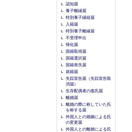
認知届
養子離縁届
特別養子縁組届
入籍届
特別養子離縁届
不受理申出
帰化届
国籍取得届
国籍選択届
国籍喪失届
就籍届
失踪宣告届（失踪宣告取
消届）
生存配偶者の復氏届
離婚届
離婚の際に称していた氏
を称する届
外国人との婚姻による氏
の変更届
外国人との離婚による氏