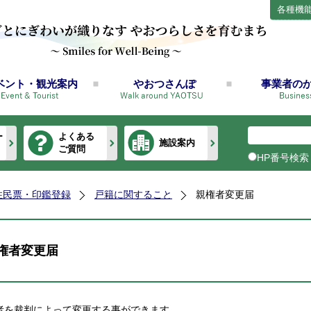
各種機
ベント・観光案内
やおつさんぽ
事業者の
ー
よくある
施設案内
ご質問
HP番号検索
住民票・印鑑登録
戸籍に関すること
親権者変更届
権者変更届
者を裁判によって変更する事ができます。