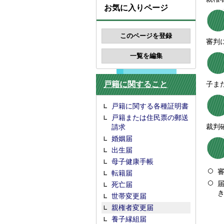
お気に入りページ
審判
戸籍に関すること
子ま
戸籍に関する各種証明書
戸籍または住民票の郵送
裁判
請求
婚姻届
出生届
母子健康手帳
転籍届
死亡届
世帯変更届
親権者変更届
養子縁組届