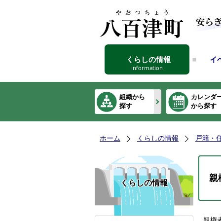
くらしの情報
イ
組織から
カレンダ
探す
から探す
ホーム
くらしの情報
戸籍・
親
くらしの情報
親権