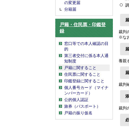
の変更届
分籍届
戸籍・住民票・印鑑登
録
裁判
※な
窓口等での本人確認の目
的
第三者交付に係る本人通
養親
知制度
戸籍に関すること
住民票に関すること
印鑑登録に関すること
裁判
個人番号カード（マイナ
ンバーカード）
公的個人認証
旅券（パスポート）
裁判
戸籍の振り仮名