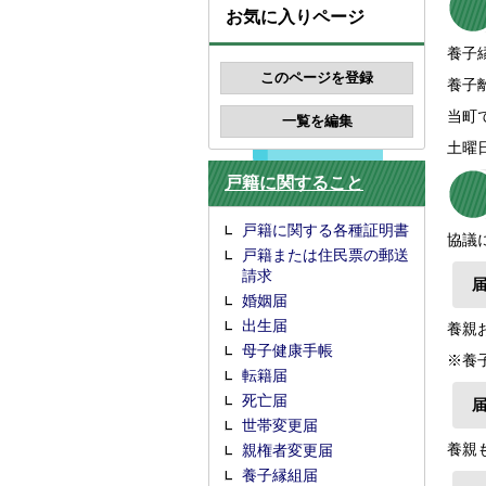
お気に入りページ
養子
養子
当町
土曜
戸籍に関すること
戸籍に関する各種証明書
協議
戸籍または住民票の郵送
請求
婚姻届
出生届
養親
母子健康手帳
※養
転籍届
死亡届
世帯変更届
養親
親権者変更届
養子縁組届