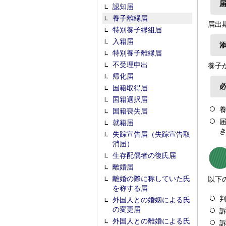
認知届
養子離縁届
届出
特別養子縁組届
入籍届
特別養子離縁届
不受理申出
養子
帰化届
国籍取得届
国籍選択届
国籍喪失届
就籍届
失踪宣告届（失踪宣告取
消届）
生存配偶者の復氏届
離婚届
離婚の際に称していた氏
以下
を称する届
外国人との婚姻による氏
の変更届
外国人との離婚による氏