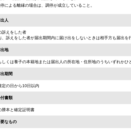
調停による離縁の場合は、調停が成立していること。
届出人
の訴えをした者
お、訴えをした者が届出期間内に届け出をしないときは相手方も届出を
届出地
もしくは養子の本籍地または届出人の所在地・住所地のうちいずれかひ
届出期間
確定の日から10日以内
添付書類
の謄本と確定証明書
必要なもの