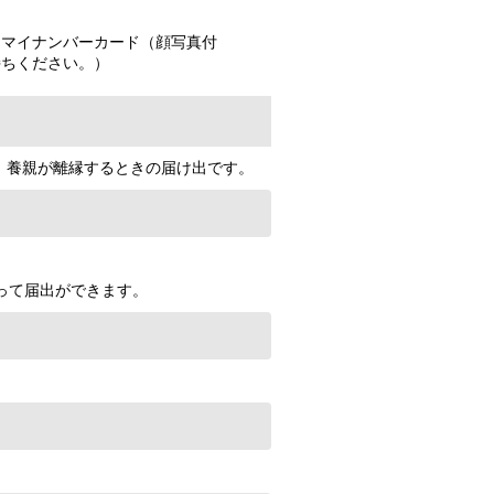
、マイナンバーカード（顔写真付
持ちください。）
、養親が離縁するときの届け出です。
って届出ができます。