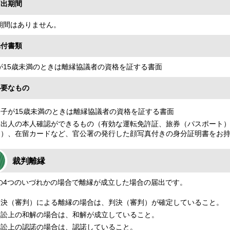
届出期間
期間はありません。
添付書類
が15歳未満のときは離縁協議者の資格を証する書面
必要なもの
養子が15歳未満のときは離縁協議者の資格を証する書面
届出人の本人確認ができるもの（有効な運転免許証、旅券（パスポート
き）、在留カードなど、官公署の発行した顔写真付きの身分証明書をお
裁判離縁
の4つのいづれかの場合で離縁が成立した場合の届出です。
判決（審判）による離縁の場合は、判決（審判）が確定していること。
訴訟上の和解の場合は、和解が成立していること。
訴訟上の認諾の場合は、認諾していること。