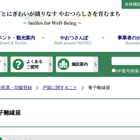
各種機
ベント・観光案内
やおつさんぽ
事業者の
ー
よくある
施設案内
ご質問
HP番号検索
住民票・印鑑登録
戸籍に関すること
養子離縁届
子離縁届