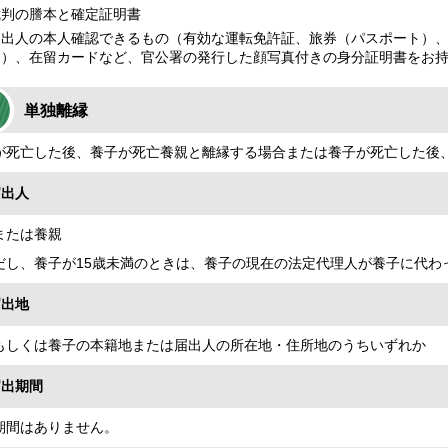
裁判の謄本と確定証明書
届出人の本人確認できるもの（有効な運転免許証、旅券（パスポート）
き）、在留カードなど、官公署の発行した顔写真付きの身分証明書をお
単独離縁
が死亡した後、養子が死亡養親と離縁する場合または養子が死亡した後
届出人
または養親
だし、養子が15歳未満のときは、養子の現在の法定代理人が養子に代わ
届出地
もしくは養子の本籍地または届出人の所在地・住所地のうちいずれか
届出期間
期間はありません。