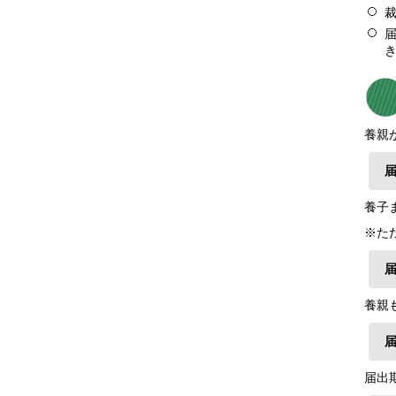
養親
養子
※た
養親
届出