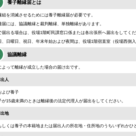
養子離縁届とは
縁組を消滅させるためには養子離縁届が必要です。
離届には、協議離縁と裁判離縁、単独離縁があります。
で届出る場合は、役場1階町民課窓口係または各出張所へ届出をしてく
日、日曜日、祝日、年末年始および夜間は、役場1階宿直室（役場西側
協議離縁
によって離縁が成立した場合の届け出です。
届出人
および養子
子が15歳未満のときは離縁後の法定代理人が届出をしてください。
届出地
もしくは養子の本籍地または届出人の所在地・住所地のうちいずれかひ